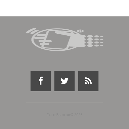
ЕхатьБыстро©
2026