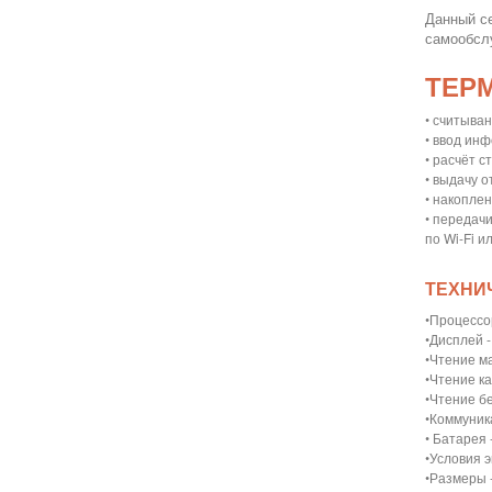
Данный с
самообсл
ТЕР
• считыва
• ввод ин
• расчёт 
• выдачу о
• накопле
• передач
по Wi-Fi 
ТЕХНИ
•Процессо
•Дисплей 
•Чтение м
•Чтение к
•Чтение бес
•Коммуник
• Батарея 
•Условия э
•Размеры -