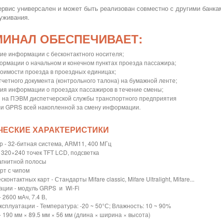
ервис универсален и может быть реализован совместно с другими банк
уживания.
МИНАЛ ОБЕСПЕЧИВАЕТ:
ние информации с бесконтактного носителя;
формации о начальном и конечном пунктах проезда пассажира;
стоимости проезда в проездных единицах;
тчетного документа (контрольного талона) на бумажной ленте;
ния информации о проездах пассажиров в течение смены;
и на ПЭВМ диспетчерской службы транспортного предприятия
или GPRS всей накопленной за смену информации.
ЧЕСКИЕ ХАРАКТЕРИСТИКИ
р - 32-битная система, ARM11, 400 МГц
- 320×240 точек TFT LCD, подсветка
агнитной полосы
арт с чипом
контактных карт - Стандарты Mifare classic, Mifare Ultralight, Mifare...
ации - модуль GRPS и Wi-Fi
- 2600 мАч, 7.4 В,
ксплуатации - Температура: -20 ~ 50°С; Влажность: 10 ~ 90%
 190 мм × 89.5 мм × 56 мм (длина × ширина × высота)