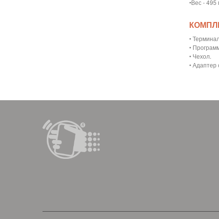
•Вес - 495
КОМПЛ
• Термина
• Програм
•
Чехол.
•
Адаптер 