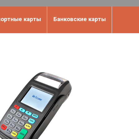
портные карты
Банковские карты