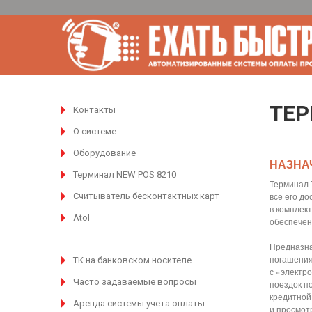
ТЕР
Контакты
О системе
Оборудование
НАЗНА
Терминал NEW POS 8210
Терминал 
все его д
Считыватель бесконтактных карт
в комплек
Atol
обеспечен
Предназна
погашения
ТК на банковском носителе
с «электр
Часто задаваемые вопросы
поездок п
кредитной
Аренда системы учета оплаты
и просмот