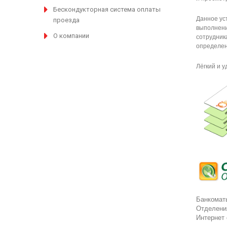
Бескондукторная система оплаты
Данное ус
проезда
выполнени
О компании
сотрудник
определен
Лёгкий и 
Банкомат
Отделени
Интернет