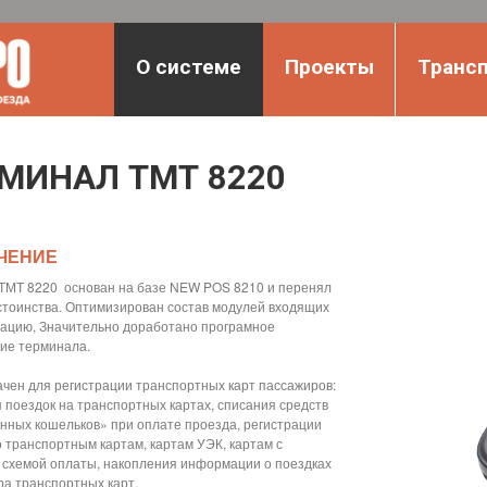
О системе
Проекты
Транс
МИНАЛ ТМТ 8220
ЧЕНИЕ
ТМТ 8220 основан на базе NEW POS 8210 и перенял
остоинства. Оптимизирован состав модулей входящих
тацию, Значительно доработано програмное
ие терминала.
чен для регистрации транспортных карт пассажиров:
 поездок на транспортных картах, списания средств
онных кошельков» при оплате проезда, регистрации
о транспортным картам, картам УЭК, картам с
 схемой оплаты, накопления информации о поездках
ра транспортных карт.